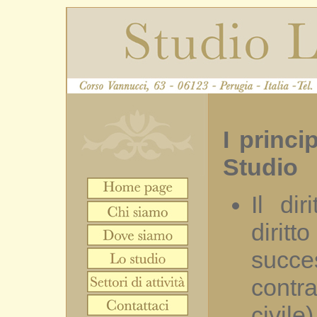
I princip
Studio
Il dir
dirit
succ
contra
civile)