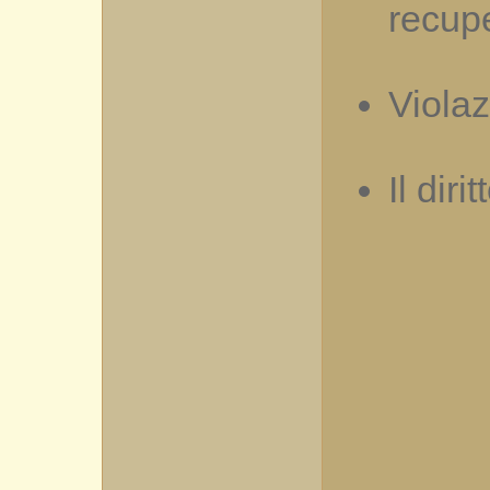
recupe
Violaz
Il diri