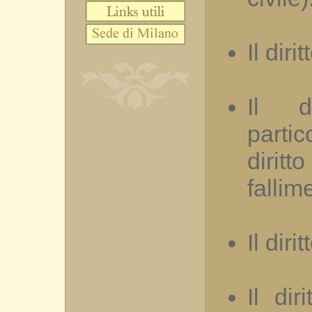
Il diri
Il d
partic
dirit
fallim
Il diri
Il dir